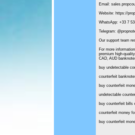
Email: sales.propco
Website: https://pro
WhatsApp: +33 7 53
Telegram: @propnote
Our support team re
For more information
premium high-qualit
CAD, AUD banknotes 
buy undetectable cou
counterfeit banknote
buy counterfeit mon
undetectable counte
buy counterfeit bills 
counterfeit money fo
buy counterfeit mone