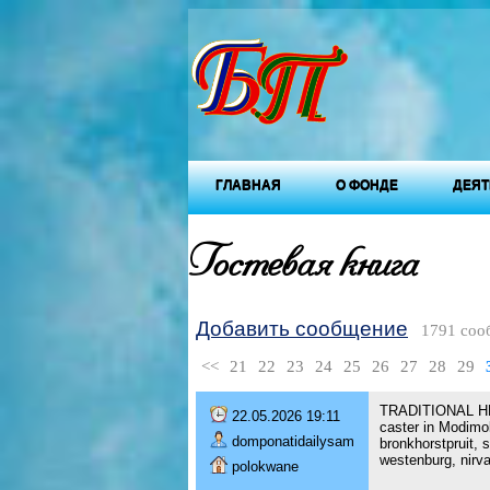
ГЛАВНАЯ
О ФОНДЕ
ДЕЯТ
Гостевая книга
Добавить сообщение
1791 соо
<<
21
22
23
24
25
26
27
28
29
TRADITIONAL HEA
22.05.2026 19:11
caster in Modimo
domponatidailysam
bronkhorstpruit,
westenburg, nirva
polokwane