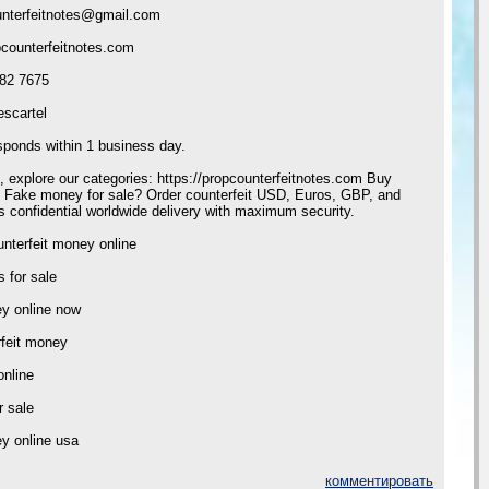
unterfeitnotes@gmail.com
pcounterfeitnotes.com
82 7675
scartel
sponds within 1 business day.
, explore our categories: https://propcounterfeitnotes.com Buy
y Fake money for sale? Order counterfeit USD, Euros, GBP, and
confidential worldwide delivery with maximum security.
nterfeit money online
s for sale
ey online now
rfeit money
online
r sale
y online usa
комментировать