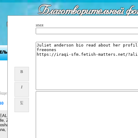
Благотворительный фо
"Будущее Приднест
имя
ЕЛЬНОСТЬ ФОНДА
ПРИДНЕСТРОВЬЕ
ПРЕСС-ЦЕНТР
B
I
бщений
U
30
>>
LER [+ 27608019525 ]] ╬ SANGOMA in / spiritual healer & Spell
lle, Zebediela, Senwabarwana, Dendron, Naboom , Botokwa,
 soshanguve, mamelodi, mabopane, vosloorus, Mafikeng,
na, bendor, bugersfort, South africa