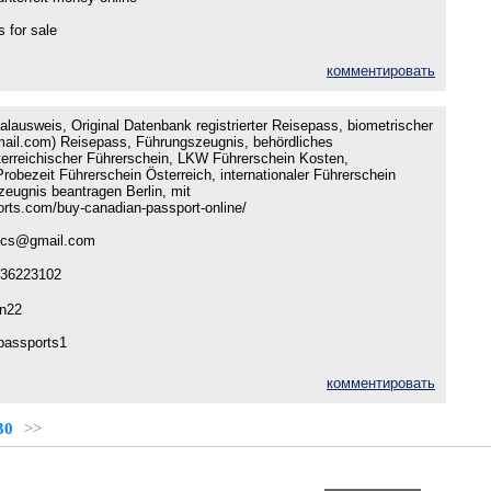
s for sale
комментировать
lausweis, Original Datenbank registrierter Reisepass, biometrischer
il.com) Reisepass, Führungszeugnis, behördliches
erreichischer Führerschein, LKW Führerschein Kosten,
robezeit Führerschein Österreich, internationaler Führerschein
zeugnis beantragen Berlin, mit
ports.com/buy-canadian-passport-online/
ocs@gmail.com
36223102
n22
passports1
комментировать
30
>>