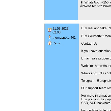
📱 WhatsApp: +256 7
🌐 Website: https://w
Buy real and fake 
21.05.2026
02:00
Buy Counterfeit Mon
thomaspeter441
Paris
Contact Us
If you have question
Email: sales.superc
Website: https://sup
WhatsApp: +33 7 53
Telegram: @propnote
Our support team re
For more information
Buy premium high-qu
CAD, AUD banknotes 
buy undetectable cou