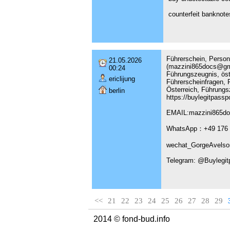
counterfeit banknote
Führerschein, Persona
21.05.2026
(mazzini865docs@gma
00:24
Führungszeugnis, öst
ericlijung
Führerscheinfragen, P
Österreich, Führungs
berlin
https://buylegitpass
EMAIL:mazzini865d
WhatsApp：+49 176 
wechat_GorgeAvelso
Telegram: @Buylegit
<<
21
22
23
24
25
26
27
28
29
2014 © fond-bud.info