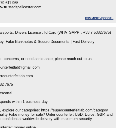
79 611 965
ww.trustedspellcaster.com
комментировать
Passports, Drivers License , Id Card (WHATSAPP：+33 7 53827675)
ey, Fake Banknotes & Secure Documents | Fast Delivery
s, concerns, or need assistance, please reach out to us:
ounterfeitlab@gmail.com
ercounterfeitlab.com
82 7675
scartel
sponds within 1 business day.
, explore our categories: https://supercounterfeitlab.com/category
ality Fake money for sale? Order counterfeit USD, Euros, GBP, and
confidential worldwide delivery with maximum security.
nterfeit money online