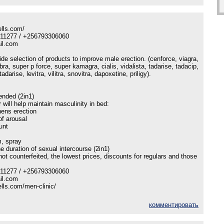
ells.com/
9011277 / +256793306060
il.com
ide selection of products to improve male erection. (cenforce, viagra,
ra, super p force, super kamagra, cialis, vidalista, tadarise, tadacip,
darise, levitra, vilitra, snovitra, dapoxetine, priligy).
ended (2in1)
 will help maintain masculinity in bed:
hens erection
of arousal
unt
, spray
e duration of sexual intercourse (2in1)
not counterfeited, the lowest prices, discounts for regulars and those
9011277 / +256793306060
il.com
ells.com/men-clinic/
комментировать