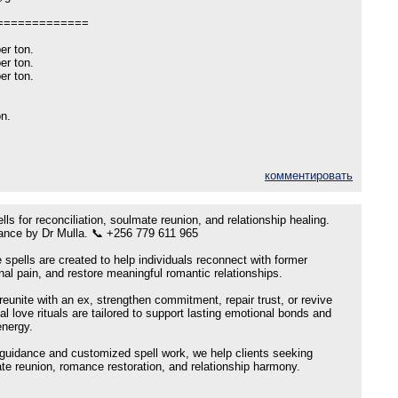
=============
per ton.
per ton.
per ton.
on.
комментировать
lls for reconciliation, soulmate reunion, and relationship healing.
dance by Dr Mulla. 📞 +256 779 611 965
e spells are created to help individuals reconnect with former
nal pain, and restore meaningful romantic relationships.
eunite with an ex, strengthen commitment, repair trust, or revive
al love rituals are tailored to support lasting emotional bonds and
energy.
l guidance and customized spell work, we help clients seeking
ate reunion, romance restoration, and relationship harmony.