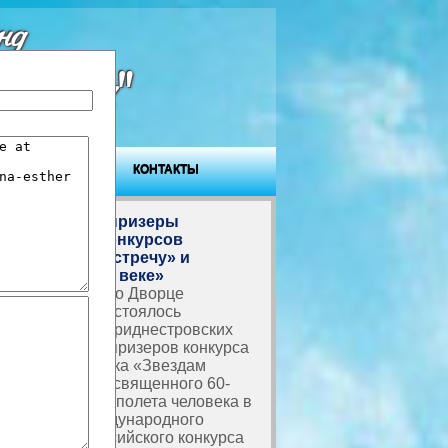
нд
ровья"
ГОСТЕВАЯ
КОНТАКТЫ
Награждены призеры
творческих конкурсов
«Звездам навстречу» и
«Вместе в XXI веке»
В Тирасполе, во Дворце
Республики, состоялось
награждение приднестровских
школьников – призеров конкурса
детского рисунка «Звездам
навстречу», посвященного 60-
летию первого полета человека в
космос, и Международного
болгарско-российского конкурса