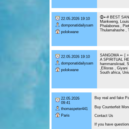
⓶➸# BEST SANG
22.05.2026 19:10
Mankweng, Louis 
domponatidailysam
Phalaborwa , Pie
Thulamahashe , 
polokwane
SANGOMA ➸ [ + 
22.05.2026 19:10
A SPIRITUAL HEA
domponatidailysam
hammanskraal, Se
,Ellisras , Giy
polokwane
South africa, Uni
Buy real and fake 
22.05.2026
09:41
Buy Counterfeit Mon
thomaspeter441
Paris
Contact Us
If you have question