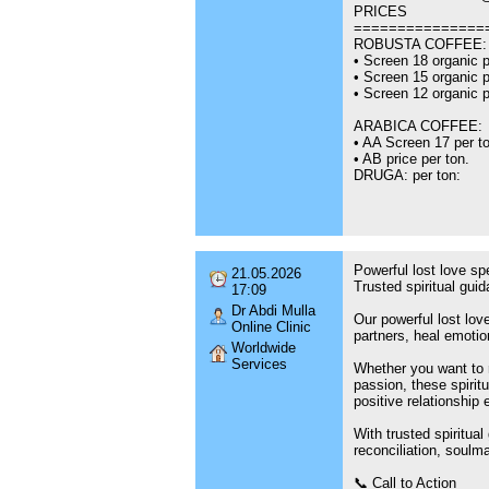
PRICES
===============
ROBUSTA COFFEE:
•⁠ ⁠Screen 18 organic 
•⁠ ⁠Screen 15 organic 
•⁠ ⁠Screen 12 organic 
ARABICA COFFEE:
•⁠ ⁠AA Screen 17 per t
•⁠ ⁠AB price per ton.
DRUGA: per ton:
Powerful lost love spe
21.05.2026
Trusted spiritual gui
17:09
Dr Abdi Mulla
Our powerful lost lov
Online Clinic
partners, heal emotio
Worldwide
Services
Whether you want to r
passion, these spiritu
positive relationship 
With trusted spiritua
reconciliation, soulm
📞 Call to Action