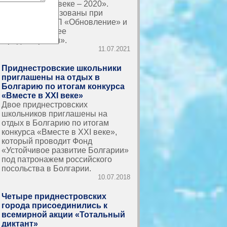
«Вместе в XXI веке – 2020».
Проекты реализованы при
поддержке РПП «Обновление» и
фонда «Будущее
Приднестровья».
11.07.2021
Приднестровские школьники
приглашены на отдых в
Болгарию по итогам конкурса
«Вместе в XXI веке»
Двое приднестровских
школьников приглашены на
отдых в Болгарию по итогам
конкурса «Вместе в XXI веке»,
который проводит Фонд
«Устойчивое развитие Болгарии»
под патронажем российского
посольства в Болгарии.
10.07.2018
Четыре приднестровских
города присоединились к
всемирной акции «Тотальный
диктант»