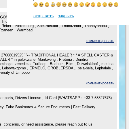
комментировать
отправить
закрыть
OMA - [+ 27608019525] GIFTED -TRADITIONAL HEALER in
Trichardt , Lulekano , Mussina , Mutale , Nkowakowa , Nylstroom ,
t Retief , Pietersburg , Soekmekaar , Thabazimbi , Thohoyandou ,
Tzaneen , Warmbad
комментировать
27608019525 ]”➸ TRADITIONAL HEALER * / A SPELL CASTER &
LER * in polokwane, Mankweng , Pretoria , Dendron ,
shego, zebediela, Turfloop , Bochum, Elim , Duiwelskloof , mesina
ani , Lebowakgomo , ERMELO, GROBLERSDAL, bela-bela, Lephalale ,
versity of Limpopo
комментировать
Passports, Drivers License , Id Card (WHATSAPP：+33 7 53827675)
ey, Fake Banknotes & Secure Documents | Fast Delivery
s, concerns, or need assistance, please reach out to us: