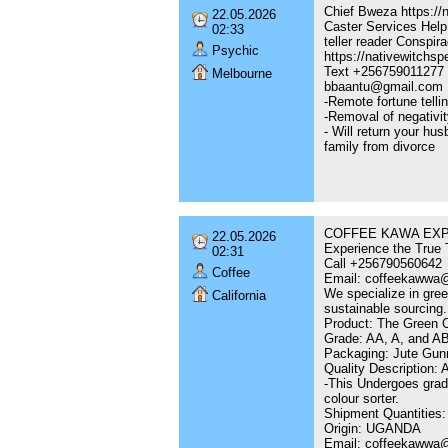
Chief Bweza https://n
22.05.2026
Caster Services Help 
02:33
teller reader Conspir
Psychic
https://nativewitchsp
Text +256759011277
Melbourne
bbaantu@gmail.com
-Remote fortune tellin
-Removal of negativit
- Will return your hu
family from divorce
COFFEE KAWA EXPOR
22.05.2026
Experience the True T
02:31
Call +256790560642
Coffee
Email: coffeekawwa
We specialize in gree
California
sustainable sourcing.
Product: The Green C
Grade: AA, A, and A
Packaging: Jute Gun
Quality Description: 
-This Undergoes gradi
colour sorter.
Shipment Quantities: 
Origin: UGANDA
Email: coffeekawwa