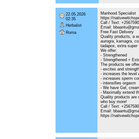
Manhood Specialist
22.05.2026
https://nativewitchsp
02:35
Call / Text: +25675
Herbalist
Email: bbaantu@gma
Free Fast Delivery
Roma
Quality products, a w
aurogra, kamagra, cob
tadapox, extra super ta
We offer:
- Strengthened
- Strengthened + Ext
The products we offer
- excites and strengt
- increases the level 
- increases sperm co
- intensifies orgasm
- We have Gel, cream
- Maximally extend th
Quality products are 
who buy more!
Call / Text: +25675
Email: bbaantu@gma
https://nativewitchsp