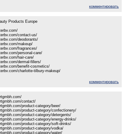
комментировать
auty Products Europe
terbv.com/
terbv.com/contact-us/
terbv.com/deodorants/
sterbv.com/makeup/
terbv.com/fragrances/
terbv.com/personal-care/
terbv.com/hair-care/
erbv.com/dermal-fillers/
terbv.com/benefit-cosmetics/
terbv.com/charlotte-tilbury-makeup/
комментировать
ortgmbh.com/
ortgmbh.com/contact/
ortgmbh.com/product-category/beer/
ortgmbh.com/product-category/confectionery/
ortgmbh.com/product-category/detergents/
ortgmbh.com/product-category/energy-drinks/
ortgmbh.com/product-category/soft-drinks/
ortgmbh.com/product-category/vodka/
ortgmbh.com/product-category/water/