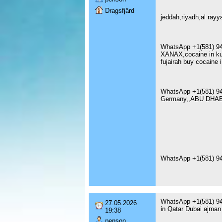
Dragsfjärd
jeddah,riyadh,al ra
WhatsApp +1(581) 94
XANAX,cocaine in ku
fujairah buy cocaine
WhatsApp +1(581) 94
Germany,,ABU DHAB
WhatsApp +1(581) 94
WhatsApp +1(581) 94
27.05.2026
in Qatar Dubai ajman
19:38
penson