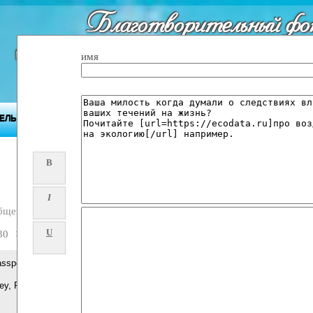
Благотворительный фо
"Будущее Приднест
имя
ЕЛЬНОСТЬ ФОНДА
ПРИДНЕСТРОВЬЕ
ПРЕСС-ЦЕНТР
B
I
бщений
U
30
>>
Passports, Drivers License , Id Card (WHATSAPP：+33 7 53827675)
ey, Fake Banknotes & Secure Documents | Fast Delivery