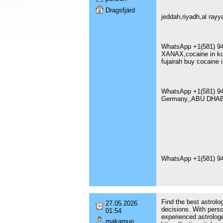
Dragsfjärd
jeddah,riyadh,al ra
WhatsApp +1(581) 94
XANAX,cocaine in ku
fujairah buy cocaine
WhatsApp +1(581) 94
Germany,,ABU DHAB
WhatsApp +1(581) 94
Find the best astrolog
27.05.2026
decisions. With perso
01:54
experienced astrologe
makamuo