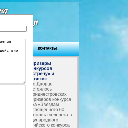
нд
ровья"
ГОСТЕВАЯ
КОНТАКТЫ
Награждены призеры
творческих конкурсов
«Звездам навстречу» и
«Вместе в XXI веке»
В Тирасполе, во Дворце
Республики, состоялось
награждение приднестровских
школьников – призеров конкурса
детского рисунка «Звездам
навстречу», посвященного 60-
летию первого полета человека в
космос, и Международного
болгарско-российского конкурса