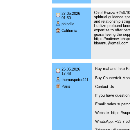
Chief Bweza +25679330
27.05.2026
spiritual guidance spe
01:50
and relationship strug
phindile
I utilize profound kn
expertise to offer pe
California
guaranteeing the suppo
https://nativewitchs
bbaantu@gmail.com
Buy real and fake 
25.05.2026
17:48
Buy Counterfeit Mon
thomaspeter441
Paris
Contact Us
If you have question
Email: sales.superc
Website: https://sup
WhatsApp: +33 7 53