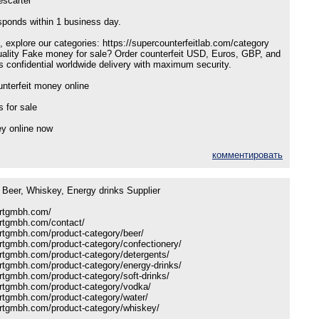
scartel
sponds within 1 business day.
, explore our categories: https://supercounterfeitlab.com/category
ality Fake money for sale? Order counterfeit USD, Euros, GBP, and
confidential worldwide delivery with maximum security.
nterfeit money online
s for sale
ey online now
комментировать
Beer, Whiskey, Energy drinks Supplier
ortgmbh.com/
ortgmbh.com/contact/
ortgmbh.com/product-category/beer/
ortgmbh.com/product-category/confectionery/
ortgmbh.com/product-category/detergents/
ortgmbh.com/product-category/energy-drinks/
ortgmbh.com/product-category/soft-drinks/
ortgmbh.com/product-category/vodka/
ortgmbh.com/product-category/water/
ortgmbh.com/product-category/whiskey/