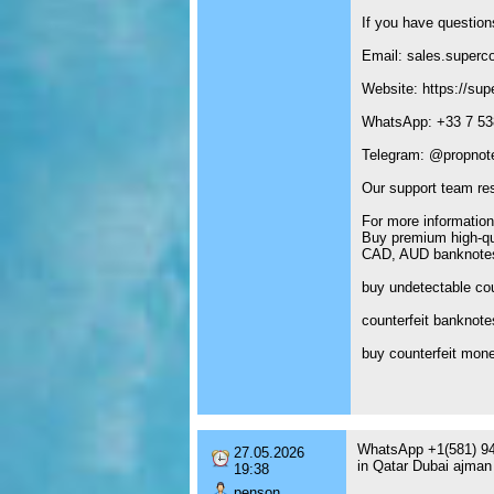
If you have question
Email: sales.superc
Website: https://sup
WhatsApp: +33 7 53
Telegram: @propnote
Our support team re
For more information
Buy premium high-qu
CAD, AUD banknotes 
buy undetectable cou
counterfeit banknote
buy counterfeit mon
WhatsApp +1(581) 94
27.05.2026
in Qatar Dubai ajman
19:38
penson