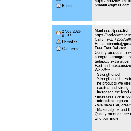
https://nativewitchs
bbaantu@gmail.com
Beijing
Manhood Specialist
27.05.2026
https://nativewitchsp
01:52
Call / Text: +25675
Herbalist
Email: bbaantu@gma
Free Fast Delivery
California
Quality products, a w
aurogra, kamagra, cob
tadapox, extra super ta
Fast and inexpensive 
We offer:
- Strengthened
- Strengthened + Ext
The products we offer
- excites and strengt
- increases the level 
- increases sperm co
- intensifies orgasm
- We have Gel, cream
- Maximally extend th
Quality products are 
who buy more!