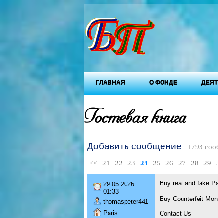
ГЛАВНАЯ
О ФОНДЕ
ДЕЯТ
Гостевая книга
Добавить сообщение
1793 соо
<<
21
22
23
24
25
26
27
28
29
Buy real and fake 
29.05.2026
01:33
Buy Counterfeit Mon
thomaspeter441
Paris
Contact Us