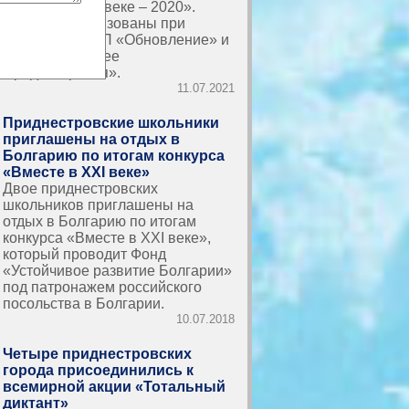
«Вместе в XXI веке – 2020».
Проекты реализованы при
поддержке РПП «Обновление» и
фонда «Будущее
Приднестровья».
11.07.2021
Приднестровские школьники
приглашены на отдых в
Болгарию по итогам конкурса
«Вместе в XXI веке»
Двое приднестровских
школьников приглашены на
отдых в Болгарию по итогам
конкурса «Вместе в XXI веке»,
который проводит Фонд
«Устойчивое развитие Болгарии»
под патронажем российского
посольства в Болгарии.
10.07.2018
Четыре приднестровских
города присоединились к
всемирной акции «Тотальный
диктант»