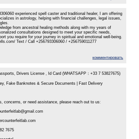
6060 experienced spell caster and traditional healer, I am offering
cializes in astrology, helping with financial challenges, legal issues,
gles.
owledge from ancestral healing methods along with my years of
rsonalized consultations designed to meet your specific needs,
rt you require for your journey in spiritual and emotional well-being.
pells.com/ Text / Call +256793306060 / +256759011277
комментировать
Passports, Drivers License , Id Card (WHATSAPP：+33 7 53827675)
ey, Fake Banknotes & Secure Documents | Fast Delivery
s, concerns, or need assistance, please reach out to us:
ounterfeitlab@gmail.com
ercounterfeitlab.com
82 7675