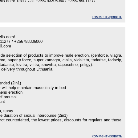
pells.com/ Text / Call +256793306060 / +256759011277
комментировать
ells.com/
9011277 / +256793306060
il.com
ide selection of products to improve male erection. (cenforce, viagra,
ra, super p force, super kamagra, cialis, vidalista, tadarise, tadacip,
darise, levitra, vilitra, snovitra, dapoxetine, priligy).
delivery throughout Lithuania.
ended (2in1)
 will help maintain masculinity in bed:
hens erection
of arousal
unt
, spray
e duration of sexual intercourse (2in1)
not counterfeited, the lowest prices, discounts for regulars and those
комментировать