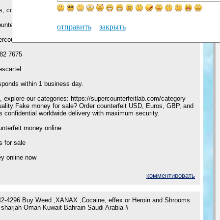
s, concerns, or need assistance, please reach out to us:
ounterfeitlab@gmail.com
отправить
закрыть
ercounterfeitlab.com
82 7675
scartel
sponds within 1 business day.
, explore our categories: https://supercounterfeitlab.com/category
ality Fake money for sale? Order counterfeit USD, Euros, GBP, and
confidential worldwide delivery with maximum security.
nterfeit money online
s for sale
ey online now
комментировать
2-4296 Buy Weed ,XANAX ,Cocaine, effex or Heroin and Shrooms
 sharjah Oman Kuwait Bahrain Saudi Arabia #