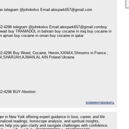
yyan telegram @johnkelvs Email:alexpark657@gmail.com
2-4296 telegram @johnkelvs Email:alexpark657@gmail.combuy
wait buy TRAMADOL in bahrain buy cocaine in iraq buy cocaine in
 in ajman buy cocaine in oman buy cocaine in qatar
2-4296 Buy Weed, Cocaine, Heroin,XANAX,Shrooms in France ,
I,SHARJAH,AJMAN,AL AIN Poland Ukraine
2-4296 BUY Abortion
комментировать
er in New York offering expert guidance in love, career, and life
nalized readings, horoscope analysis, and spiritual insights,
rs help you gain clarity and navigate challenges with confidence.