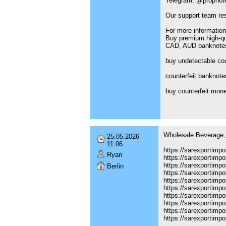
Telegram: @propnote
Our support team re
For more information
Buy premium high-qu
CAD, AUD banknotes 
buy undetectable cou
counterfeit banknote
buy counterfeit mon
Wholesale Beverage, 
25.05.2026
11:06
https://sarexportimp
Ryan
https://sarexportimp
https://sarexportimp
Berlin
https://sarexportimp
https://sarexportimp
https://sarexportimp
https://sarexportimp
https://sarexportimp
https://sarexportimp
https://sarexportimp