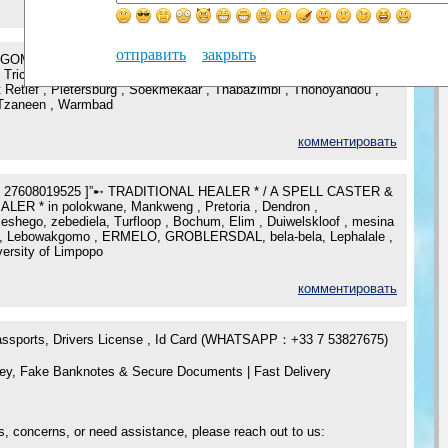
комментировать
отправить
закрыть
OMA - [+ 27608019525] GIFTED -TRADITIONAL HEALER in
Trichardt , Lulekano , Mussina , Mutale , Nkowakowa , Nylstroom ,
t Retief , Pietersburg , Soekmekaar , Thabazimbi , Thohoyandou ,
Tzaneen , Warmbad
комментировать
27608019525 ]”➸ TRADITIONAL HEALER * / A SPELL CASTER &
LER * in polokwane, Mankweng , Pretoria , Dendron ,
shego, zebediela, Turfloop , Bochum, Elim , Duiwelskloof , mesina
ani , Lebowakgomo , ERMELO, GROBLERSDAL, bela-bela, Lephalale ,
versity of Limpopo
комментировать
Passports, Drivers License , Id Card (WHATSAPP：+33 7 53827675)
ey, Fake Banknotes & Secure Documents | Fast Delivery
s, concerns, or need assistance, please reach out to us: