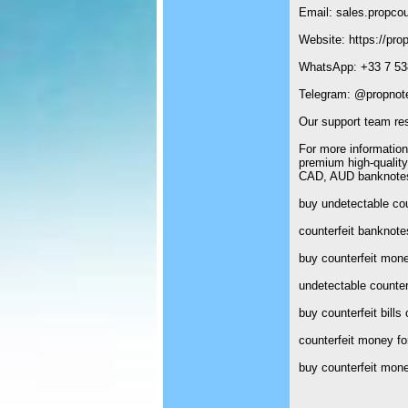
Email: sales.propco
Website: https://pro
WhatsApp: +33 7 53
Telegram: @propnote
Our support team re
For more information
premium high-qualit
CAD, AUD banknotes 
buy undetectable cou
counterfeit banknote
buy counterfeit mon
undetectable counte
buy counterfeit bills 
counterfeit money fo
buy counterfeit mone