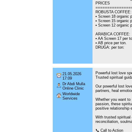
PRICES
===============
ROBUSTA COFFEE:
•⁠ ⁠Screen 18 organic 
•⁠ ⁠Screen 15 organic 
•⁠ ⁠Screen 12 organic 
ARABICA COFFEE:
•⁠ ⁠AA Screen 17 per t
•⁠ ⁠AB price per ton.
DRUGA: per ton:
Powerful lost love spe
21.05.2026
Trusted spiritual gui
17:09
Dr Abdi Mulla
Our powerful lost lov
Online Clinic
partners, heal emotio
Worldwide
Services
Whether you want to r
passion, these spiritu
positive relationship 
With trusted spiritua
reconciliation, soulm
📞 Call to Action