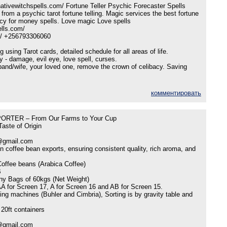
ativewitchspells.com/ Fortune Teller Psychic Forecaster Spells
from a psychic tarot fortune telling. Magic services the best fortune
acy for money spells. Love magic Love spells
ells.com/
 / +256793306060
g using Tarot cards, detailed schedule for all areas of life.
y - damage, evil eye, love spell, curses.
sband/wife, your loved one, remove the crown of celibacy. Saving
комментировать
TER – From Our Farms to Your Cup
aste of Origin
@gmail.com
n coffee bean exports, ensuring consistent quality, rich aroma, and
offee beans (Arabica Coffee)
B
ny Bags of 60kgs (Net Weight)
AA for Screen 17, A for Screen 16 and AB for Screen 15.
ng machines (Buhler and Cimbria), Sorting is by gravity table and
20ft containers
@gmail.com