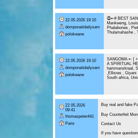
⓶➸# BEST SANG
22.05.2026 19:10
Mankweng, Louis 
domponatidailysam
Phalaborwa , Pie
Thulamahashe , 
polokwane
SANGOMA ➸ [ + 
22.05.2026 19:10
A SPIRITUAL HEA
domponatidailysam
hammanskraal, Se
,Ellisras , Giy
polokwane
South africa, Uni
Buy real and fake 
22.05.2026
09:41
Buy Counterfeit Mon
thomaspeter441
Paris
Contact Us
If you have question