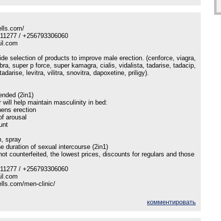
ells.com/
9011277 / +256793306060
il.com
ide selection of products to improve male erection. (cenforce, viagra,
ra, super p force, super kamagra, cialis, vidalista, tadarise, tadacip,
darise, levitra, vilitra, snovitra, dapoxetine, priligy).
ended (2in1)
 will help maintain masculinity in bed:
hens erection
of arousal
unt
, spray
e duration of sexual intercourse (2in1)
not counterfeited, the lowest prices, discounts for regulars and those
9011277 / +256793306060
il.com
ells.com/men-clinic/
комментировать