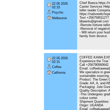
Chief Bweza https://n
22.05.2026
Caster Services Help 
02:33
teller reader Conspir
Psychic
https://nativewitchsp
Text +256759011277
Melbourne
bbaantu@gmail.com
-Remote fortune tellin
-Removal of negativit
- Will return your hu
family from divorce
COFFEE KAWA EXPOR
22.05.2026
Experience the True T
02:31
Call +256790560642
Coffee
Email: coffeekawwa
We specialize in gree
California
sustainable sourcing.
Product: The Green C
Grade: AA, A, and A
Packaging: Jute Gun
Quality Description: 
-This Undergoes gradi
colour sorter.
Shipment Quantities: 
Origin: UGANDA
Email: coffeekawwa