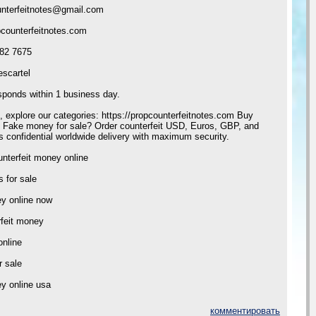
unterfeitnotes@gmail.com
pcounterfeitnotes.com
82 7675
scartel
sponds within 1 business day.
, explore our categories: https://propcounterfeitnotes.com Buy
y Fake money for sale? Order counterfeit USD, Euros, GBP, and
confidential worldwide delivery with maximum security.
nterfeit money online
s for sale
ey online now
rfeit money
online
r sale
y online usa
комментировать