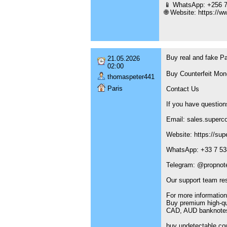
📱 WhatsApp: +256 7
🌐 Website: https://w
Buy real and fake 
21.05.2026
02:00
Buy Counterfeit Mon
thomaspeter441
Paris
Contact Us
If you have question
Email: sales.superc
Website: https://sup
WhatsApp: +33 7 53
Telegram: @propnote
Our support team re
For more information
Buy premium high-qu
CAD, AUD banknotes 
buy undetectable cou