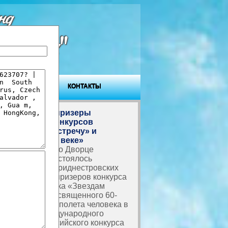
нд
ровья"
ГОСТЕВАЯ
КОНТАКТЫ
Награждены призеры
творческих конкурсов
«Звездам навстречу» и
«Вместе в XXI веке»
В Тирасполе, во Дворце
Республики, состоялось
награждение приднестровских
школьников – призеров конкурса
детского рисунка «Звездам
навстречу», посвященного 60-
летию первого полета человека в
космос, и Международного
болгарско-российского конкурса