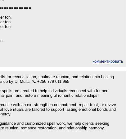
=============
per ton.
per ton.
per ton.
on.
комментировать
lls for reconciliation, soulmate reunion, and relationship healing.
dance by Dr Mulla. 📞 +256 779 611 965
e spells are created to help individuals reconnect with former
nal pain, and restore meaningful romantic relationships.
eunite with an ex, strengthen commitment, repair trust, or revive
al love rituals are tailored to support lasting emotional bonds and
energy.
l guidance and customized spell work, we help clients seeking
ate reunion, romance restoration, and relationship harmony.