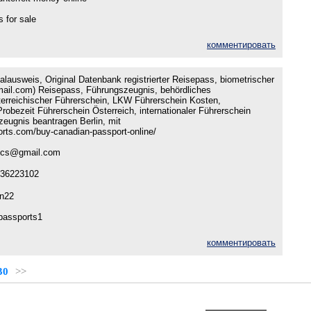
s for sale
комментировать
lausweis, Original Datenbank registrierter Reisepass, biometrischer
il.com) Reisepass, Führungszeugnis, behördliches
erreichischer Führerschein, LKW Führerschein Kosten,
robezeit Führerschein Österreich, internationaler Führerschein
zeugnis beantragen Berlin, mit
ports.com/buy-canadian-passport-online/
ocs@gmail.com
36223102
n22
passports1
комментировать
30
>>