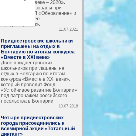
«Вместе в XXI веке – 2020».
Проекты реализованы при
поддержке РПП «Обновление» и
фонда «Будущее
Приднестровья».
11.07.2021
Приднестровские школьники
приглашены на отдых в
Болгарию по итогам конкурса
«Вместе в XXI веке»
Двое приднестровских
школьников приглашены на
отдых в Болгарию по итогам
конкурса «Вместе в XXI веке»,
который проводит Фонд
«Устойчивое развитие Болгарии»
под патронажем российского
посольства в Болгарии.
10.07.2018
Четыре приднестровских
города присоединились к
всемирной акции «Тотальный
диктант»