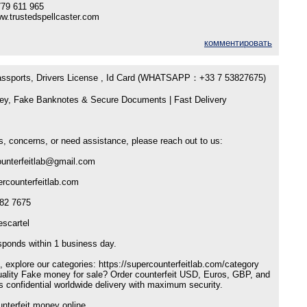
79 611 965
ww.trustedspellcaster.com
комментировать
Passports, Drivers License , Id Card (WHATSAPP：+33 7 53827675)
ey, Fake Banknotes & Secure Documents | Fast Delivery
s, concerns, or need assistance, please reach out to us:
ounterfeitlab@gmail.com
ercounterfeitlab.com
82 7675
scartel
sponds within 1 business day.
, explore our categories: https://supercounterfeitlab.com/category
ality Fake money for sale? Order counterfeit USD, Euros, GBP, and
confidential worldwide delivery with maximum security.
nterfeit money online