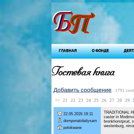
ГЛАВНАЯ
О ФОНДЕ
ДЕЯТ
Гостевая книга
Добавить сообщение
1791 соо
<<
21
22
23
24
25
26
27
28
29
TRADITIONAL HEA
22.05.2026 19:11
caster in Modimo
domponatidailysam
bronkhorstpruit,
westenburg, nirva
polokwane