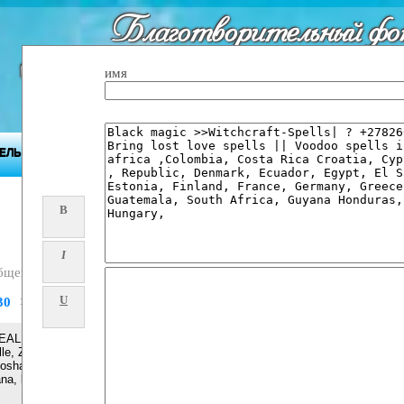
Благотворительный фо
"Будущее Приднест
имя
ЕЛЬНОСТЬ ФОНДА
ПРИДНЕСТРОВЬЕ
ПРЕСС-ЦЕНТР
B
I
бщений
U
30
>>
LER [+ 27608019525 ]] ╬ SANGOMA in / spiritual healer & Spell
lle, Zebediela, Senwabarwana, Dendron, Naboom , Botokwa,
 soshanguve, mamelodi, mabopane, vosloorus, Mafikeng,
na, bendor, bugersfort, South africa