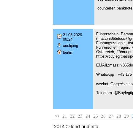
counterfeit banknote
Führerschein, Persona
21.05.2026
(mazzini865docs@gma
00:24
Führungszeugnis, öst
ericlijung
Führerscheinfragen, P
Österreich, Führungs
berlin
https://buylegitpass
EMAIL:mazzini865d
WhatsApp：+49 176 
wechat_GorgeAvelso
Telegram: @Buylegit
<<
21
22
23
24
25
26
27
28
29
2014 © fond-bud.info