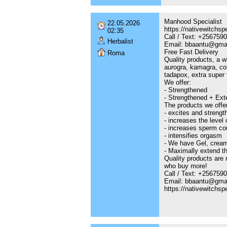
Manhood Specialist
22.05.2026
https://nativewitchsp
02:35
Call / Text: +25675
Herbalist
Email: bbaantu@gma
Free Fast Delivery
Roma
Quality products, a w
aurogra, kamagra, cob
tadapox, extra super ta
We offer:
- Strengthened
- Strengthened + Ext
The products we offer
- excites and strengt
- increases the level 
- increases sperm co
- intensifies orgasm
- We have Gel, cream
- Maximally extend th
Quality products are 
who buy more!
Call / Text: +25675
Email: bbaantu@gma
https://nativewitchsp