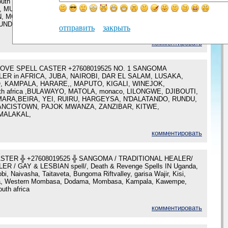
th africa, SEROWE, KATIMA, LUBANGO, BERBERA, KISMAYO,
 MULILO, MALANJE, TANGA, ELDORET, KISUMU, SELIBE,
, MOCAMEDES, MEK'ELE, PHIKWE, REHOBOTH, SOIO,
DI, KATUTURA, CABINDA, South Africa,
отправить
закрыть
комментировать
OVE SPELL CASTER +27608019525 NO. 1 SANGOMA
ER in AFRICA, JUBA, NAIROBI, DAR EL SALAM, LUSAKA,
 KAMPALA, HARARE,, MAPUTO, KIGALI, WINEJOK,
 africa ,BULAWAYO, MATOLA, monaco, LILONGWE, DJIBOUTI,
ARA,BEIRA, YEI, RUIRU, HARGEYSA, N'DALATANDO, RUNDU,
,FRANCISTOWN, PAJOK MWANZA, ZANZIBAR, KITWE,
MALAKAL,
комментировать
STER ╬ +27608019525 ╬ SANGOMA / TRADITIONAL HEALER/
R / GAY & LESBIAN spell/, Death & Revenge Spells IN Uganda,
obi, Naivasha, Taitaveta, Bungoma Riftvalley, garisa Wajir, Kisi,
a, Western Mombasa, Dodama, Mombasa, Kampala, Kawempe,
uth africa
комментировать