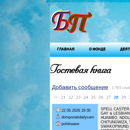
ГЛАВНАЯ
О ФОНДЕ
ДЕЯТ
Гостевая книга
Добавить сообщение
1793 соо
<<
21
22
23
24
25
26
27
28
29
SPELL CASTER 
22.05.2026 19:30
GAY & LESBIAN 
domponatidailysam
HUAMBO, NDOLA
CHITUNGWIZA,
polokwane
SWAKOPMUND,B