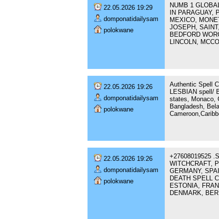
NUMB 1 GLOBAL
22.05.2026 19:29
IN PARAGUAY, 
domponatidailysam
MEXICO, MONET
JOSEPH, SAINT
polokwane
BEDFORD WORC
LINCOLN, MCCO
Authentic Spel
22.05.2026 19:26
LESBIAN spell/ B
domponatidailysam
states, Monaco, C
Bangladesh, Belar
polokwane
Cameroon,Caribbe
+27608019525 
22.05.2026 19:26
WITCHCRAFT, P
domponatidailysam
GERMANY, SPAI
DEATH SPELL 
polokwane
ESTONIA, FRAN
DENMARK, BERL