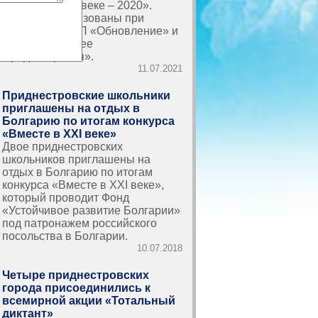
«Вместе в XXI веке – 2020».
Проекты реализованы при
поддержке РПП «Обновление» и
фонда «Будущее
Приднестровья».
11.07.2021
Приднестровские школьники
приглашены на отдых в
Болгарию по итогам конкурса
«Вместе в XXI веке»
Двое приднестровских
школьников приглашены на
отдых в Болгарию по итогам
конкурса «Вместе в XXI веке»,
который проводит Фонд
«Устойчивое развитие Болгарии»
под патронажем российского
посольства в Болгарии.
10.07.2018
Четыре приднестровских
города присоединились к
всемирной акции «Тотальный
диктант»