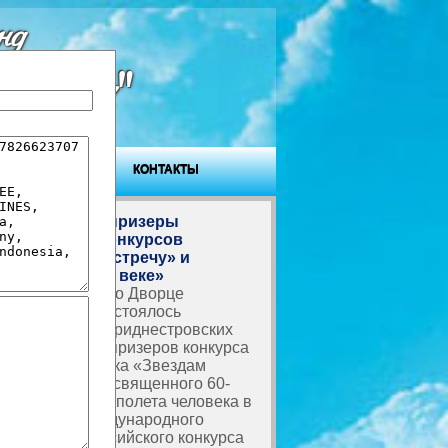
нд
ровья"
ГОСТЕВАЯ
КОНТАКТЫ
Награждены призеры
творческих конкурсов
«Звездам навстречу» и
«Вместе в XXI веке»
В Тирасполе, во Дворце
Республики, состоялось
награждение приднестровских
школьников – призеров конкурса
детского рисунка «Звездам
навстречу», посвященного 60-
летию первого полета человека в
космос, и Международного
болгарско-российского конкурса