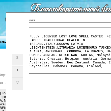
Благотворительный фо
"Будущее Приднест
имя
ЕЛЬНОСТЬ ФОНДА
ПРИДНЕСТРОВЬЕ
ПРЕСС-ЦЕНТР
B
I
бщений
U
30
>>
[+27608019525]] ╬ TRADITIONAL HEALER/ SPIRITUAL HEALER /
spell/ Death & Revenge Spells /SANGOMA in WALIVIS BAY,
, NAMPULA, ARUSHA, MAUN, OSHAKATI, LOBITO,
 WAU, BUJUMBURA, KIKUYU, MBEYA, MOGODITSHANE,
ENGUELA, NAKURU, KUACJOK CHIMOIO, DIRE DAWA,