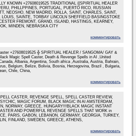
LY KNOWN +27608019525 TRADITIONAL {{SPIRITUAL HEALER
PERU, PHILLPPINES, PORTUGAL, PUERTO RICO, RUSSIAN
T, NEOSHO, NEW MADRID, ROLLA, SAINT, CHARLES, SAINT,
, LOUIS, SAINTE, TORBAY LINCOLN SHEFFIELD BASINGSTOKE
ESTER FREMONT, GRAND, ISLAND, HASTINGS, KEARNEY,
OK, MINDEN, NEBRASKA CITY
комментировать
l Caster +27608019525 ╬ SPIRITUAL HEALER / SANGOMA/ GAY &
lack Magic Spell Caster, Death & Revenge Spells in AI ,United
anada, Albania, Argentina, South africa ,Australia, Austria, Bahrain,
us, Belgium, Belize, Bolivia, Bosnia, Herzegovina, Brazil , Bulgaria,
an, Chile, China,
комментировать
.SPELL CASTER, REVENGE SPELL, SPELL CASTER REVIEW,
SYCHIC, MAGIC FORUM, BLACK MAGIC IN AI AMSTERDAM,
N, NORWAY, GREECE, HUNGARY!!!BLACK MAGIC INSTANT
CASTER AND POWERFUL REVENGE SPELLS THAT WORK in
CE, PARIS, GABON, LEBANON, GERMANY, GEORGIA, TURKEY,
IN, FINLAND, SWEDEN, GREECE, ATHENS,
комментировать