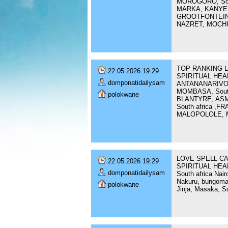
MOROGORO, Sou
MARKA, KANYE,
GROOTFONTEIN
NAZRET, MOCHUN
TOP RANKING L
22.05.2026 19:29
SPIRITUAL HEAL
domponatidailysam
ANTANANARIVO,
MOMBASA, South
polokwane
BLANTYRE, ASM
South africa 
MALOPOLOLE, 
LOVE SPELL CA
22.05.2026 19:29
SPIRITUAL HEALE
domponatidailysam
South africa Nair
Nakuru, bungom
polokwane
Jinja, Masaka, So