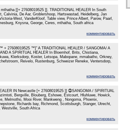
thatha [[+ 27608019525 ]]. TRADITIONAL HEALER In South
t, Calvinia, De Aar, Groblershoop, Hartswastad, Heidelberg, Jan
ictoria-West, VanderKloof, Table view, Prince Albert, Parow, Paarl,
esburg, Knysna, George, Ceres, mthatha, South africa
комментировать
™ + 27608019525 ™]” A TRADITIONAL HEALER / SANGOMA/ A
D A SPIRITUAL HEALER In Bloemhof, Brits, Chistiana,
kuwa, Klerksdorp, Koster, Letsopa, Mabopane, mmabatho, Orkney,
tchefstroom, Reivelo, Rustenburg, Schweizer Reneke, Ventersdorp,
комментировать
ALER IN Newcastle [+ 27608019525 ]] ⓶SANGOMA / SPIRITUAL
mtoti, Bergville, Blouberg, Eshowe, Estcourt, Hluhluwe, Howick,
le, Melmotho, Mooi River, Mankweng , Nongoma, Phoenix,
hepstone, Richards bay, Richmond, Scottsburgh, Stanger, Utrecht,
 Westville, South Africa
комментировать