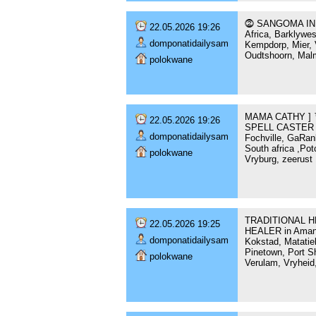
⓶ SANGOMA IN m
22.05.2026 19:26
Africa, Barklywes
domponatidailysam
Kempdorp, Mier, V
Oudtshoorn, Malm
polokwane
MAMA CATHY ] 
22.05.2026 19:26
SPELL CASTER AN
domponatidailysam
Fochville, GaRan
South africa ,Po
polokwane
Vryburg, zeerust
TRADITIONAL HE
22.05.2026 19:25
HEALER in Amanzi
domponatidailysam
Kokstad, Matatie
Pinetown, Port S
polokwane
Verulam, Vryheid,