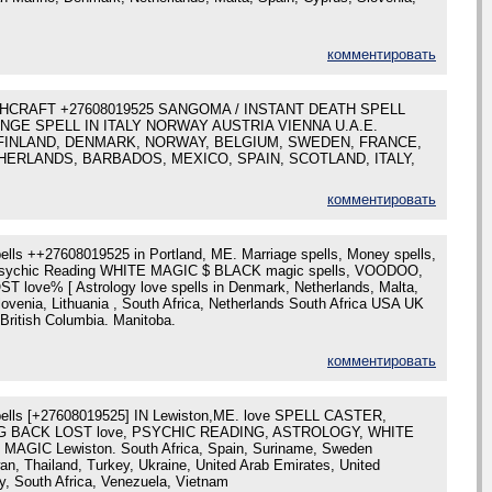
комментировать
CRAFT +27608019525 SANGOMA / INSTANT DEATH SPELL
NGE SPELL IN ITALY NORWAY AUSTRIA VIENNA U.A.E.
FINLAND, DENMARK, NORWAY, BELGIUM, SWEDEN, FRANCE,
ERLANDS, BARBADOS, MEXICO, SPAIN, SCOTLAND, ITALY,
комментировать
pells ++27608019525 in Portland, ME. Marriage spells, Money spells,
 Psychic Reading WHITE MAGIC $ BLACK magic spells, VOODOO,
love% [ Astrology love spells in Denmark, Netherlands, Malta,
ovenia, Lithuania , South Africa, Netherlands South Africa USA UK
British Columbia. Manitoba.
комментировать
Spells [+27608019525] IN Lewiston,ME. love SPELL CASTER,
 BACK LOST love, PSYCHIC READING, ASTROLOGY, WHITE
AGIC Lewiston. South Africa, Spain, Suriname, Sweden
an, Thailand, Turkey, Ukraine, United Arab Emirates, United
, South Africa, Venezuela, Vietnam