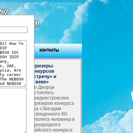
нд
ровья"
ГОСТЕВАЯ
КОНТАКТЫ
Награждены призеры
творческих конкурсов
«Звездам навстречу» и
«Вместе в XXI веке»
В Тирасполе, во Дворце
Республики, состоялось
награждение приднестровских
школьников – призеров конкурса
детского рисунка «Звездам
навстречу», посвященного 60-
летию первого полета человека в
космос, и Международного
болгарско-российского конкурса