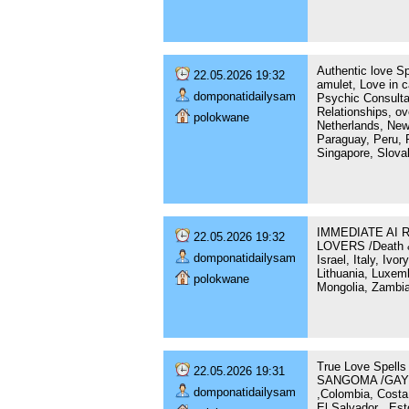
Authentic love S
22.05.2026 19:32
amulet, Love in c
domponatidailysam
Psychic Consultat
Relationships, o
polokwane
Netherlands, New
Paraguay, Peru, P
Singapore, Slovak
IMMEDIATE AI 
22.05.2026 19:32
LOVERS /Death & R
domponatidailysam
Israel, Italy, Iv
Lithuania, Luxem
polokwane
Mongolia, Zambia
True Love Spel
22.05.2026 19:31
SANGOMA /GAY & 
domponatidailysam
,Colombia, Costa
El Salvador , Es