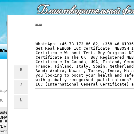
Благотворительный фо
"Будущее Приднест
имя
ЕЛЬНОСТЬ ФОНДА
ПРИДНЕСТРОВЬЕ
ПРЕСС-ЦЕНТР
B
I
бщений
U
30
>>
l Caster ග(⓿*+27608019525* (⓿_ග SANGOMA IN AMERICA MAMA
IONAL HEALER $ SPIRITUAL HEALER % ASTROLOGY @
BLEMS # COURT CASES & FAILED MARRIAGE < BRINGING
IN Alabama, Alaska, Arizona, Arkansas, California, Colorado,
ware, Florida, Georgia, Hawaii, Idaho, Illinois, Indiana, Iowa,