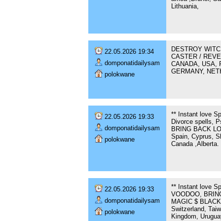
Lithuania,
DESTROY WITCH
22.05.2026 19:34
CASTER / REVE
domponatidailysam
CANADA, USA, 
GERMANY, NETH
polokwane
** Instant love S
22.05.2026 19:33
Divorce spells,
domponatidailysam
BRING BACK LOST 
Spain, Cyprus, Sl
polokwane
Canada ,Alberta. 
** Instant love 
22.05.2026 19:33
VOODOO, BRING
domponatidailysam
MAGIC $ BLACK M
Switzerland, Taiw
polokwane
Kingdom, Uruguay