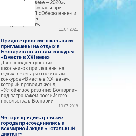
«Вместе в XXI веке – 2020».
Проекты реализованы при
поддержке РПП «Обновление» и
фонда «Будущее
Приднестровья».
11.07.2021
Приднестровские школьники
приглашены на отдых в
Болгарию по итогам конкурса
«Вместе в XXI веке»
Двое приднестровских
школьников приглашены на
отдых в Болгарию по итогам
конкурса «Вместе в XXI веке»,
который проводит Фонд
«Устойчивое развитие Болгарии»
под патронажем российского
посольства в Болгарии.
10.07.2018
Четыре приднестровских
города присоединились к
всемирной акции «Тотальный
диктант»