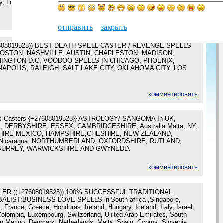
, Louisiana, Maine, Maryland, Massachusetts,
комментировать
отправить
закрыть
08019525)) BEST DEATH SPELL CASTER / REVENGE SPELLS
OSTON, NASHVILLE, AUSTIN, CHARLESTON, MADISON,
INGTON D.C, VOODOO SPELLS IN CHICAGO, PHOENIX,
NAPOLIS, RALEIGH, SALT LAKE CITY, OKLAHOMA CITY, LOS
комментировать
lls Casters {+27608019525}} ASTROLOGY/ SANGOMA In UK,
DERBYSHIRE, ESSEX, CAMBRIDGESHIRE, Australia Malta, NY,
IRE MEXICO, HAMPSHIRE,CHESHIRE, NEW ZEALAND,
Nicaragua, NORTHUMBERLAND, OXFORDSHIRE, RUTLAND,
SURREY, WARWICKSHIRE AND GWYNEDD.
комментировать
LER ((+27608019525)) 100% SUCCESSFUL TRADITIONAL
LIST:BUSINESS LOVE SPELLS in South africa ,Singapore,
 France, Greece, Honduras, Ireland, Hungary, Iceland, Italy, Israel,
Colombia, Luxembourg, Switzerland, United Arab Emirates, South
an Marino, Denmark, Netherlands, Malta, Spain, Cyprus, Slovenia,