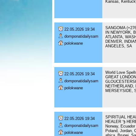
Kansas, Kentucky
SANGOMA (+276
22.05.2026 19:34
IN NEWYORK, B
domponatidailysam
ATLANTA, WASH
DENVER, INDIA
polokwane
ANGELES, SA
World Love Spe
22.05.2026 19:34
GREAT LONDON, 
domponatidailysam
GLOUCESTERSH
NEITHERLAND, 
polokwane
MERSEYSIDE, 
SPIRITUAL HEA
22.05.2026 19:34
HEALER Ϡ HERBA
domponatidailysam
Norway, Ecuador ,
Poland, Jordan, 
polokwane
africa ,Brunei, S