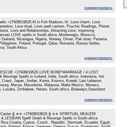
комментировать
pells +27608019525 AI in Fort Madison, AI. Love charm, Love
antation, Love ritual, Love spell casters, Psychic Readings, Phone
ions, Love and Relationships, Attracting Love, Improving
vercast LOVE spells in South africa ,Montenegro, Morocco,
 Zealand, Nicaragua, Nigeria, Norway, Oman, Pak istan, Panama
hilippines, Poland, Portugal ,Qatar, Romania, Russia Serbia,
ia, South Africa
комментировать
RESCUE +27608019525 LOVE BOND"MARRIAGE / 4 LOST
evenge Spells in Iceland, India, South africa ,Indonesia, Irel,
ory, Coast, Japan, Jordan, Korea, Kosovo, Kuwait, Lavi Lebanon,
bourg, Macau, Macedonia, Malaysia, Malta Mexico, Monaco,
, Lusaka, Zimbabwe, Harare, South africa ,Bulawayo,Swaziland
комментировать
ls Caster ╬ ✯✯ +27608019525 ╬ ✯✯ SPIRITUAL HEALER/
LESBIAN Spell/ Death & Revenge Spells in South africa
 Rica Croatia, Cyprus, Czech , Republic, Denmark, Ecuador, Egypt,
tonia, Finland, France, Germany, Greece, Gua m, Guatemala, South