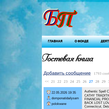
ГЛАВНАЯ
О ФОНДЕ
ДЕЯТ
Гостевая книга
Добавить сообщение
1793 соо
<<
21
22
23
24
25
26
27
28
29
Authentic Spel
22.05.2026 19:35
CATHY TRADIT
domponatidailysam
FINANCIAL PRO
BACK LOST LOVER 
polokwane
Connecticut, Dela