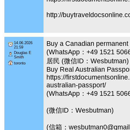
http://buytraveldocsonline.
Buy a Canadian permanent 
14.06.2026
21:59
(WhatsApp：+49 1521 
Douglas E
Smith
居民 (微信ID：Wesbutman)
toronto
Buy Real Australian Passpo
https://firstdocumentsonline
australian-passport/
(WhatsApp：+49 1521 506
(微信ID：Wesbutman)
(信箱：wesbutman0@gmail