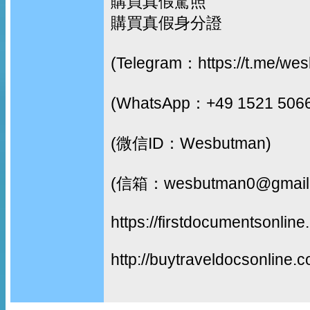
購買真假駕照
購買真假身分證
(Telegram：https://t.me/we
(WhatsApp：+49 1521 506
(微信ID：Wesbutman)
(信箱：wesbutman0@gmail
https://firstdocumentsonline
http://buytraveldocsonline.