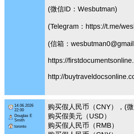
(微信ID：Wesbutman)
(Telegram：https://t.me/we
(信箱：wesbutman0@gmail
https://firstdocumentsonline
http://buytraveldocsonline.
购买假人民币（CNY），(微信I
14.06.2026
22:00
购买假美元（USD）
Douglas E
Smith
购买假人民币（RMB）
toronto