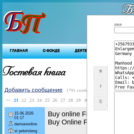
Бл
"Будущ
имя
ГЛАВНАЯ
О ФОНДЕ
ДЕЯТЕЛЬНОСТЬ ФОНДА
Гостевая книга
B
I
Добавить сообщение
1791 сообщений
<<
21
22
23
24
25
26
27
28
29
30
>>
U
Buy online Frozen Whole C
15.06.2026
01:17
Buy Online Frozen Chicken
damianonline
st petersberg