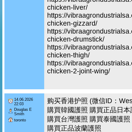
chicken-liver/
https://vibraagrondustrialsa
chicken-gizzard/
https://vibraagrondustrialsa
chicken-drumstick/
https://vibraagrondustrialsa
chicken-thigh/
https://vibraagrondustrialsa
chicken-2-joint-wing/
购买香港护照 (微信ID：Wes
14.06.2026
22:03
購買韓國護照 購買正品日本
Douglas E
Smith
購買台灣護照 購買泰國護照
toronto
購買正品波蘭護照