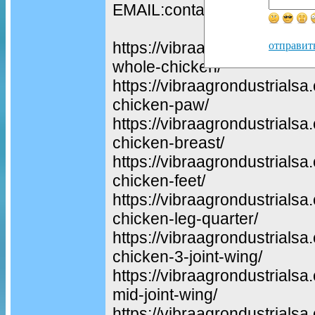
EMAIL:contact@vibraagrond
https://vibraagrondustrialsa
отправит
whole-chicken/
https://vibraagrondustrialsa
chicken-paw/
https://vibraagrondustrialsa
chicken-breast/
https://vibraagrondustrialsa
chicken-feet/
https://vibraagrondustrialsa
chicken-leg-quarter/
https://vibraagrondustrialsa
chicken-3-joint-wing/
https://vibraagrondustrialsa
mid-joint-wing/
https://vibraagrondustrialsa