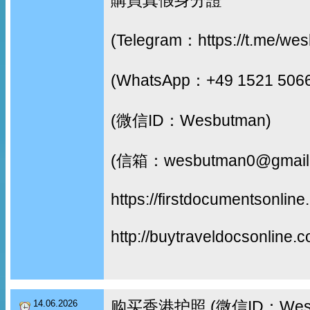
(Telegram：https://t.me/we
(WhatsApp：+49 1521 506
(微信ID：Wesbutman)
(信箱：wesbutman0@gmail
https://firstdocumentsonline
http://buytraveldocsonline.
购买香港护照 (微信ID：Wes
14.06.2026