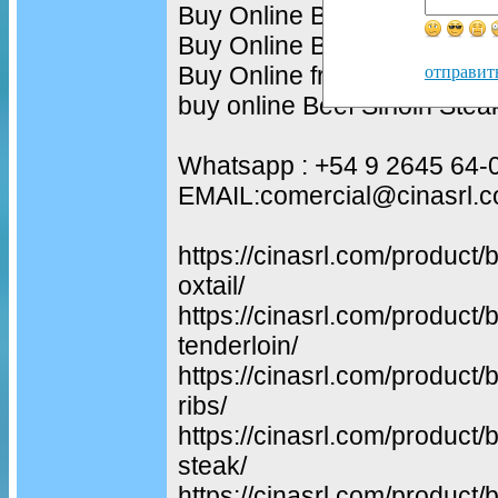
Buy Online Beef T-Bone Ste
Buy Online Beef Ribeye Ste
Buy Online frozen Pork Leg
отправит
buy online Beef Sirloin Stea
Whatsapp : +54 9 2645 64-
EMAIL:comercial@cinasrl.
https://cinasrl.com/product
oxtail/
https://cinasrl.com/product
tenderloin/
https://cinasrl.com/product/
ribs/ ‎
https://cinasrl.com/product/
steak/
https://cinasrl.com/product/