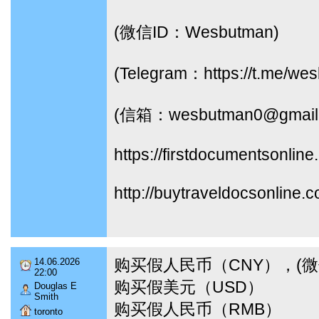
(微信ID：Wesbutman)
(Telegram：https://t.me/we
(信箱：wesbutman0@gmail
https://firstdocumentsonline
http://buytraveldocsonline.
购买假人民币（CNY），(微信I
14.06.2026
22:00
购买假美元（USD）
Douglas E
Smith
购买假人民币（RMB）
toronto