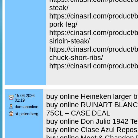
steak/
https://cinasrl.com/product/
pork-leg/
https://cinasrl.com/product
sirloin-steak/
https://cinasrl.com/product
chuck-short-ribs/
https://cinasrl.com/product/b
buy online Heineken larger b
15.06.2026
01:19
buy online RUINART BLAN
damianonline
75CL – CASE DEAL
st petersberg
buy online Don Julio 1942 Te
buy online Clase Azul Repo
buy online Moet & Chandon B