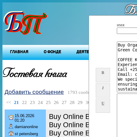
Бл
"Будущ
имя
ГЛАВНАЯ
О ФОНДЕ
ДЕЯТЕЛЬНОСТЬ ФОНДА
Гостевая книга
B
I
Добавить сообщение
1793 сообщений
<<
21
22
23
24
25
26
27
28
29
30
>>
U
Buy Online Beef Oxtail,
15.06.2026
01:20
Buy Online Beef Tenderloin
damianonline
Buy Online Beef Short Ribs,
st petersberg