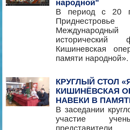
народной"
В период с 20 п
Приднестро
Международны
исторический 
Кишиневская опе
памяти народной».
КРУГЛЫЙ СТОЛ «
КИШИНЁВСКАЯ О
НАВЕКИ В ПАМЯ
В заседании кругл
участие учен
представители